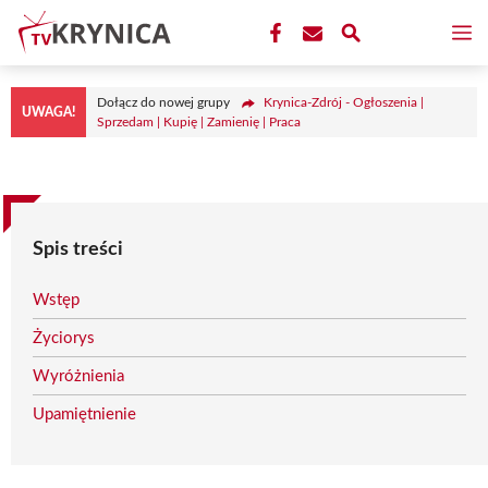
Przejdź
M
do
treści
Dołącz do nowej grupy
Krynica-Zdrój - Ogłoszenia |
UWAGA!
Sprzedam | Kupię | Zamienię | Praca
Spis treści
Wstęp
Życiorys
Wyróżnienia
Upamiętnienie