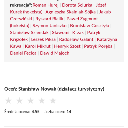
rekreacja":
Roman Hurej
|
Dorota Ściurka
|
Józef
Kurek (hokeista)
|
Agnieszka Skalniak-Sójka
|
Jakub
Czerwiński
|
Ryszard Bialik
|
Paweł Zygmunt
(hokeista)
|
Szymon Janiczko
|
Bronisław Gosztyła
|
Stanisław Szlendak
|
Sławomir Krzak
|
Patryk
Krężołek
|
Leszek Piksa
|
Radosław Galant
|
Katarzyna
Kawa
|
Karol Mikrut
|
Henryk Szost
|
Patryk Poręba
|
Daniel Fecica
|
Dawid Majoch
Oceń: Stanisław Nowak (działacz turystyczny)
★
★
★
★
★
Średnia ocena:
4.55
Liczba ocen:
14