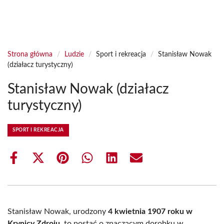
Strona główna
/
Ludzie
/
Sport i rekreacja
/
Stanisław Nowak
(działacz turystyczny)
Stanisław Nowak (działacz
turystyczny)
SPORT I REKREACJA
Share
Share
Share
Share
Share
Share
on
on
on
on
on
on
Facebook
X
Pinterest
WhatsApp
LinkedIn
Email
(Twitter)
Stanisław Nowak, urodzony
4 kwietnia 1907 roku w
Krynicy Zdroju
, to postać o znaczącym dorobku w