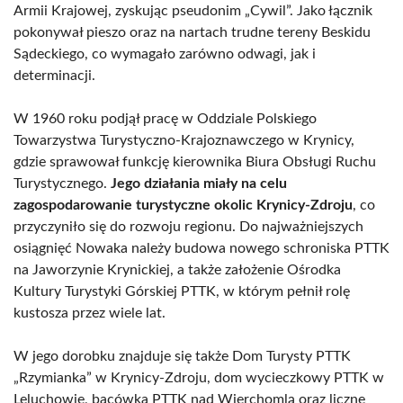
Armii Krajowej, zyskując pseudonim „Cywil”. Jako łącznik
pokonywał pieszo oraz na nartach trudne tereny Beskidu
Sądeckiego, co wymagało zarówno odwagi, jak i
determinacji.
W 1960 roku podjął pracę w Oddziale Polskiego
Towarzystwa Turystyczno-Krajoznawczego w Krynicy,
gdzie sprawował funkcję kierownika Biura Obsługi Ruchu
Turystycznego.
Jego działania miały na celu
zagospodarowanie turystyczne okolic Krynicy-Zdroju
, co
przyczyniło się do rozwoju regionu. Do najważniejszych
osiągnięć Nowaka należy budowa nowego schroniska PTTK
na Jaworzynie Krynickiej, a także założenie Ośrodka
Kultury Turystyki Górskiej PTTK, w którym pełnił rolę
kustosza przez wiele lat.
W jego dorobku znajduje się także Dom Turysty PTTK
„Rzymianka” w Krynicy-Zdroju, dom wycieczkowy PTTK w
Leluchowie, bacówka PTTK nad Wierchomlą oraz liczne