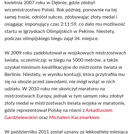
kwietnia 2007 roku w Dębnie, gdzie zdobył
wicemistrzostwo Polski. Rok później, ponownie na tej
samej trasie, odniósł sukces, zdobywając złoty medal i
osiągając imponujący czas 2:11:59, co dało mu możliwość
startu w Igrzyskach Olimpijskich w Pekinie. Niestety,
podczas olimpijskiego biegu zajął 34. miejsce.
W 2009 roku zadebiutował w wojskowych mistrzostwach
świata, uczestnicząc w biegu na 5000 metrów, a także
uzyskał minimum kwalifikacyjne do mistrzostw świata w
Berlinie. Niestety, w wyniku kontuzji, która przytrafiła mu
się na obozie przed zawodami, nie mógł wziąć w nich
udziału. W 2010 roku nie ukończył maratonu na
mistrzostwach Europy, jednak w tym samym roku zdobył
złoty medal w mistrzostwach świata wojska w maratonie,
gdzie reprezentował Polskę na równi z
Arkadiuszem
Gardzielewskim
oraz
Michałem Kaczmarkiem
.
W październiku 2011 został uznany za lekkoatletę miesiąca