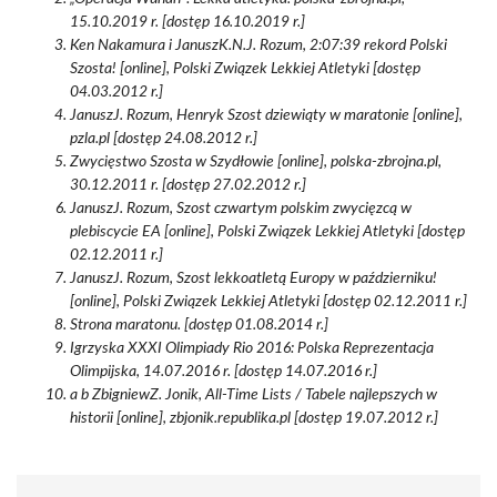
15.10.2019 r. [dostęp 16.10.2019 r.]
Ken Nakamura i JanuszK.N.J. Rozum, 2:07:39 rekord Polski
Szosta! [online], Polski Związek Lekkiej Atletyki [dostęp
04.03.2012 r.]
JanuszJ. Rozum, Henryk Szost dziewiąty w maratonie [online],
pzla.pl [dostęp 24.08.2012 r.]
Zwycięstwo Szosta w Szydłowie [online], polska-zbrojna.pl,
30.12.2011 r. [dostęp 27.02.2012 r.]
JanuszJ. Rozum, Szost czwartym polskim zwycięzcą w
plebiscycie EA [online], Polski Związek Lekkiej Atletyki [dostęp
02.12.2011 r.]
JanuszJ. Rozum, Szost lekkoatletą Europy w październiku!
[online], Polski Związek Lekkiej Atletyki [dostęp 02.12.2011 r.]
Strona maratonu. [dostęp 01.08.2014 r.]
Igrzyska XXXI Olimpiady Rio 2016: Polska Reprezentacja
Olimpijska, 14.07.2016 r. [dostęp 14.07.2016 r.]
a b ZbigniewZ. Jonik, All-Time Lists / Tabele najlepszych w
historii [online], zbjonik.republika.pl [dostęp 19.07.2012 r.]