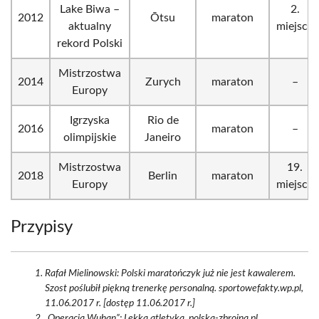
Lake Biwa –
2.
2012
Ōtsu
maraton
aktualny
miejsce
rekord Polski
Mistrzostwa
2014
Zurych
maraton
–
Europy
Igrzyska
Rio de
2016
maraton
–
olimpijskie
Janeiro
Mistrzostwa
19.
2018
Berlin
maraton
Europy
miejsce
Przypisy
Rafał Mielinowski: Polski maratończyk już nie jest kawalerem.
Szost poślubił piękną trenerkę personalną. sportowefakty.wp.pl,
11.06.2017 r. [dostęp 11.06.2017 r.]
„Operacja Wuhan”: Lekka atletyka. polska-zbrojna.pl,