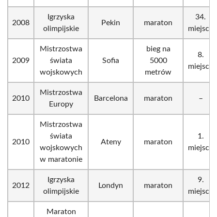
Igrzyska
34.
2008
Pekin
maraton
olimpijskie
miejsce
Mistrzostwa
bieg na
8.
2009
świata
Sofia
5000
miejsce
wojskowych
metrów
Mistrzostwa
2010
Barcelona
maraton
–
Europy
Mistrzostwa
świata
1.
2010
Ateny
maraton
wojskowych
miejsce
w maratonie
Igrzyska
9.
2012
Londyn
maraton
olimpijskie
miejsce
Maraton