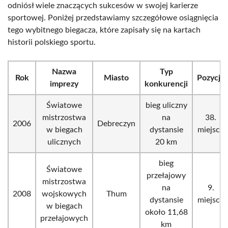
odniósł wiele znaczących sukcesów w swojej karierze
sportowej. Poniżej przedstawiamy szczegółowe osiągnięcia
tego wybitnego biegacza, które zapisały się na kartach
historii polskiego sportu.
Nazwa
Typ
Rok
Miasto
Pozycja
imprezy
konkurencji
Światowe
bieg uliczny
mistrzostwa
na
38.
2006
Debreczyn
w biegach
dystansie
miejsce
ulicznych
20 km
bieg
Światowe
przełajowy
mistrzostwa
na
9.
2008
wojskowych
Thum
dystansie
miejsce
w biegach
około 11,68
przełajowych
km