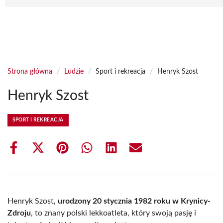
Strona główna
/
Ludzie
/
Sport i rekreacja
/
Henryk Szost
Henryk Szost
SPORT I REKREACJA
Share
Share
Share
Share
Share
Share
on
on
on
on
on
on
Facebook
X
Pinterest
WhatsApp
LinkedIn
Email
(Twitter)
Henryk Szost,
urodzony 20 stycznia 1982 roku w Krynicy-
Zdroju
, to znany polski lekkoatleta, który swoją pasję i