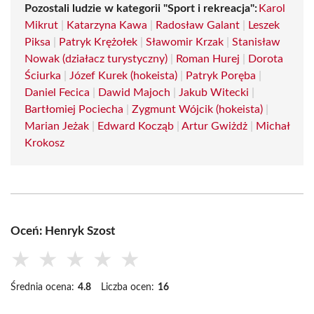
Pozostali ludzie w kategorii "Sport i rekreacja":
Karol
Mikrut
|
Katarzyna Kawa
|
Radosław Galant
|
Leszek
Piksa
|
Patryk Krężołek
|
Sławomir Krzak
|
Stanisław
Nowak (działacz turystyczny)
|
Roman Hurej
|
Dorota
Ściurka
|
Józef Kurek (hokeista)
|
Patryk Poręba
|
Daniel Fecica
|
Dawid Majoch
|
Jakub Witecki
|
Bartłomiej Pociecha
|
Zygmunt Wójcik (hokeista)
|
Marian Jeżak
|
Edward Kocząb
|
Artur Gwiżdż
|
Michał
Krokosz
Oceń: Henryk Szost
★
★
★
★
★
Średnia ocena:
4.8
Liczba ocen:
16