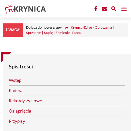
Przejdź
M
do
treści
Dołącz do nowej grupy
Krynica-Zdrój - Ogłoszenia |
UWAGA!
Sprzedam | Kupię | Zamienię | Praca
Spis treści
Wstęp
Kariera
Rekordy życiowe
Osiągnięcia
Przypisy