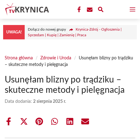
Przejdź
M
do
treści
Dołącz do nowej grupy
Krynica-Zdrój - Ogłoszenia |
UWAGA!
Sprzedam | Kupię | Zamienię | Praca
Strona główna
/
Zdrowie i Uroda
/
Usunęłam blizny po trądziku
– skuteczne metody i pielęgnacja
Usunęłam blizny po trądziku –
skuteczne metody i pielęgnacja
Data dodania:
2 sierpnia 2025 r.
Share
Share
Share
Share
Share
Share
on
on
on
on
on
on
Facebook
X
Pinterest
WhatsApp
LinkedIn
Email
(Twitter)