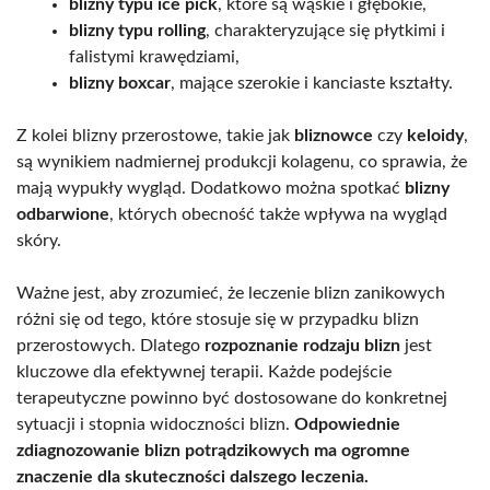
blizny typu ice pick
, które są wąskie i głębokie,
blizny typu rolling
, charakteryzujące się płytkimi i
falistymi krawędziami,
blizny boxcar
, mające szerokie i kanciaste kształty.
Z kolei blizny przerostowe, takie jak
bliznowce
czy
keloidy
,
są wynikiem nadmiernej produkcji kolagenu, co sprawia, że
mają wypukły wygląd. Dodatkowo można spotkać
blizny
odbarwione
, których obecność także wpływa na wygląd
skóry.
Ważne jest, aby zrozumieć, że leczenie blizn zanikowych
różni się od tego, które stosuje się w przypadku blizn
przerostowych. Dlatego
rozpoznanie rodzaju blizn
jest
kluczowe dla efektywnej terapii. Każde podejście
terapeutyczne powinno być dostosowane do konkretnej
sytuacji i stopnia widoczności blizn.
Odpowiednie
zdiagnozowanie blizn potrądzikowych ma ogromne
znaczenie dla skuteczności dalszego leczenia.