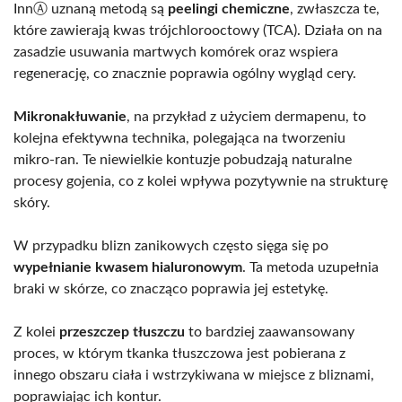
InnⒶ uznaną metodą są
peelingi chemiczne
, zwłaszcza te,
które zawierają kwas trójchlorooctowy (TCA). Działa on na
zasadzie usuwania martwych komórek oraz wspiera
regenerację, co znacznie poprawia ogólny wygląd cery.
Mikronakłuwanie
, na przykład z użyciem dermapenu, to
kolejna efektywna technika, polegająca na tworzeniu
mikro-ran. Te niewielkie kontuzje pobudzają naturalne
procesy gojenia, co z kolei wpływa pozytywnie na strukturę
skóry.
W przypadku blizn zanikowych często sięga się po
wypełnianie kwasem hialuronowym
. Ta metoda uzupełnia
braki w skórze, co znacząco poprawia jej estetykę.
Z kolei
przeszczep tłuszczu
to bardziej zaawansowany
proces, w którym tkanka tłuszczowa jest pobierana z
innego obszaru ciała i wstrzykiwana w miejsce z bliznami,
poprawiając ich kontur.