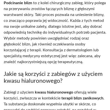
Podcinanie blizn
to z kolei chirurgiczny zabieg, który polega
na przerywaniu zrostów łączących bliznę z głębszymi
warstwami skóry. Taki proces pozwala na uniesienie blizny,
co znacząco poprawia jej widoczność. Każda z tych metod
ma swoje unikalne zalety, dlatego istotne jest, aby dobrać
odpowiednią technikę do indywidualnych potrzeb pacjenta.
Wybór metody powinien uwzględniać rodzaj oraz
głębokość blizn, jak również oczekiwania osoby
korzystającej z terapii. Konsultacja z dermatologiem lub
specjalistą medycyny estetycznej jest więc zalecana, aby
znaleźć najkorzystniejszą opcję terapeutyczną.
Jakie są korzyści z zabiegów z użyciem
kwasu hialuronowego?
Zabiegi z użyciem
kwasu hialuronowego
oferują wiele
korzyści, zwłaszcza w kontekście
terapii blizn zanikowych
.
Ta substancja doskonale wypełnia ubytki w skórze, co
prowadzi do szybkiej poprawy estetyki, na przykład w