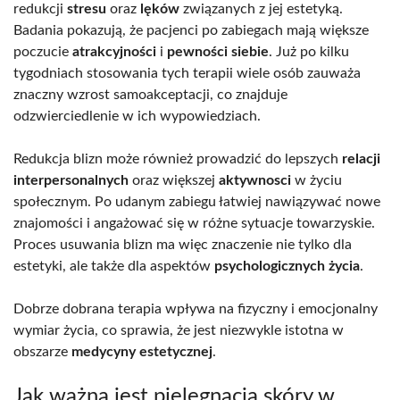
redukcji
stresu
oraz
lęków
związanych z jej estetyką.
Badania pokazują, że pacjenci po zabiegach mają większe
poczucie
atrakcyjności
i
pewności siebie
. Już po kilku
tygodniach stosowania tych terapii wiele osób zauważa
znaczny wzrost samoakceptacji, co znajduje
odzwierciedlenie w ich wypowiedziach.
Redukcja blizn może również prowadzić do lepszych
relacji
interpersonalnych
oraz większej
aktywnosci
w życiu
społecznym. Po udanym zabiegu łatwiej nawiązywać nowe
znajomości i angażować się w różne sytuacje towarzyskie.
Proces usuwania blizn ma więc znaczenie nie tylko dla
estetyki, ale także dla aspektów
psychologicznych życia
.
Dobrze dobrana terapia wpływa na fizyczny i emocjonalny
wymiar życia, co sprawia, że jest niezwykle istotna w
obszarze
medycyny estetycznej
.
Jak ważna jest pielęgnacja skóry w