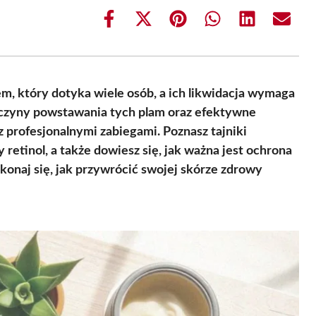
Share
Share
Share
Share
Share
Share
on
on
on
on
on
on
Facebook
X
Pinterest
WhatsApp
LinkedIn
Email
(Twitter)
m, który dotyka wiele osób, a ich likwidacja wymaga
czyny powstawania tych plam oraz efektywne
profesjonalnymi zabiegami. Poznasz tajniki
retinol, a także dowiesz się, jak ważna jest ochrona
konaj się, jak przywrócić swojej skórze zdrowy