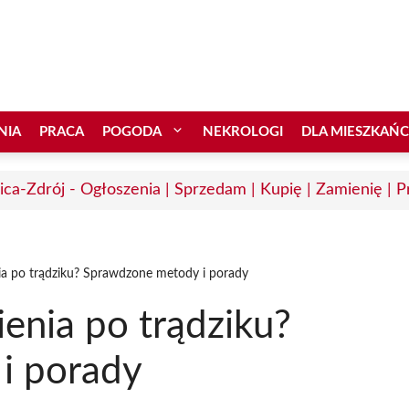
NIA
PRACA
POGODA
NEKROLOGI
DLA MIESZKAŃ
ica-Zdrój - Ogłoszenia | Sprzedam | Kupię | Zamienię | P
ia po trądziku? Sprawdzone metody i porady
enia po trądziku?
i porady