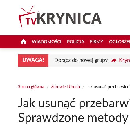
Przejdź
do
treści
WIADOMOŚCI
POLICJA
FIRMY
OGŁOSZE
UWAGA!
Dołącz do nowej grupy
Kryn
Strona główna
/
Zdrowie i Uroda
/
Jak usunąć przebarwien
Jak usunąć przebarwi
Sprawdzone metody 