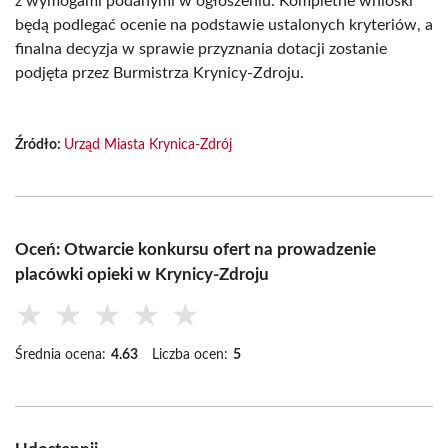
z wymogami podanymi w ogłoszeniu. Kompletne wnioski
będą podlegać ocenie na podstawie ustalonych kryteriów, a
finalna decyzja w sprawie przyznania dotacji zostanie
podjęta przez Burmistrza Krynicy-Zdroju.
Źródło:
Urząd Miasta Krynica-Zdrój
Oceń: Otwarcie konkursu ofert na prowadzenie
placówki opieki w Krynicy-Zdroju
★
★
★
★
★
Średnia ocena:
4.63
Liczba ocen:
5