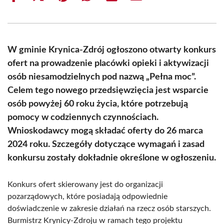
on
on
on
on
on
on
Facebook
X
Pinterest
WhatsApp
LinkedIn
Email
(Twitter)
W gminie Krynica-Zdrój ogłoszono otwarty konkurs
ofert na prowadzenie placówki opieki i aktywizacji
osób niesamodzielnych pod nazwą „Pełna moc”.
Celem tego nowego przedsięwzięcia jest wsparcie
osób powyżej 60 roku życia, które potrzebują
pomocy w codziennych czynnościach.
Wnioskodawcy mogą składać oferty do 26 marca
2024 roku. Szczegóły dotyczące wymagań i zasad
konkursu zostały dokładnie określone w ogłoszeniu.
Konkurs ofert skierowany jest do organizacji
pozarządowych, które posiadają odpowiednie
doświadczenie w zakresie działań na rzecz osób starszych.
Burmistrz Krynicy-Zdroju w ramach tego projektu