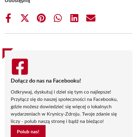
Udostępnij
Share
Share
Share
Share
Share
Share
on
on
on
on
on
on
Facebook
X
Pinterest
WhatsApp
LinkedIn
Email
(Twitter)
Dołącz do nas na Facebooku!
Odkrywaj, dyskutuj i dziel się tym co najlepsze!
Przyłącz się do naszej społeczności na Facebooku,
gdzie możesz dowiedzieć się więcej o lokalnych
wydarzeniach w Krynicy-Zdroju. Twoje zdanie się
liczy - polub naszą stronę i bądź na bieżąco!
Polub nas!