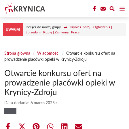
Przejdź
M
do
treści
Dołącz do nowej grupy
Krynica-Zdrój - Ogłoszenia |
UWAGA!
Sprzedam | Kupię | Zamienię | Praca
Strona główna
/
Wiadomości
/
Otwarcie konkursu ofert na
prowadzenie placówki opieki w Krynicy-Zdroju
Otwarcie konkursu ofert na
prowadzenie placówki opieki w
Krynicy-Zdroju
Data dodania:
6 marca 2025 r.
Share
Share
Share
Share
Share
Share