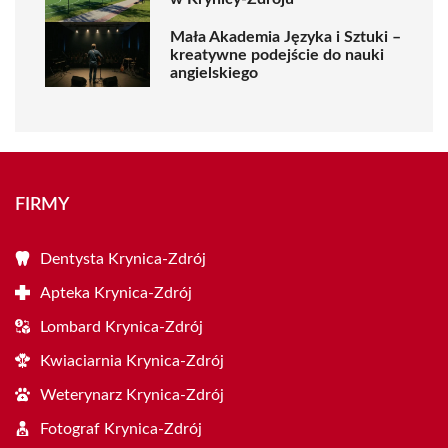
Mała Akademia Języka i Sztuki –
kreatywne podejście do nauki
angielskiego
FIRMY
Dentysta Krynica-Zdrój
Apteka Krynica-Zdrój
Lombard Krynica-Zdrój
Kwiaciarnia Krynica-Zdrój
Weterynarz Krynica-Zdrój
Fotograf Krynica-Zdrój