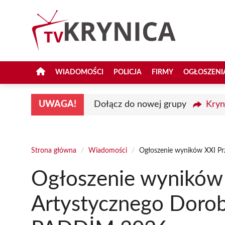
Przejdź
do
treści
WIADOMOŚCI
POLICJA
FIRMY
OGŁOSZENI
UWAGA!
Dołącz do nowej grupy
Kryn
Strona główna
/
Wiadomości
/
Ogłoszenie wyników XXI Pr
Ogłoszenie wyników 
Artystycznego Dorob