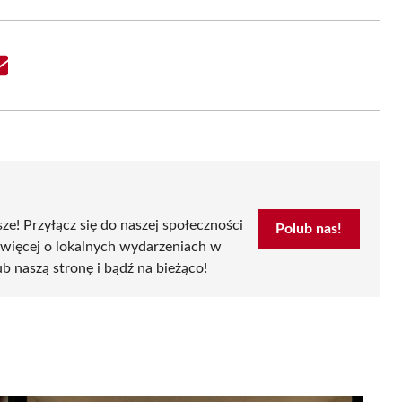
Share
on
Email
sze! Przyłącz się do naszej społeczności
Polub nas!
 więcej o lokalnych wydarzeniach w
ub naszą stronę i bądź na bieżąco!