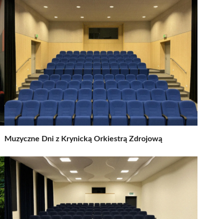
Muzyczne Dni z Krynicką Orkiestrą Zdrojową