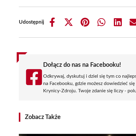
Udostępnij
Share
Share
Share
Share
Share
on
on
on
on
on
Facebook
X
Pinterest
WhatsApp
LinkedIn
(Twitter)
Dołącz do nas na Facebooku!
Odkrywaj, dyskutuj i dziel się tym co najlep
na Facebooku, gdzie możesz dowiedzieć się
Krynicy-Zdroju. Twoje zdanie się liczy - pol
Zobacz Także