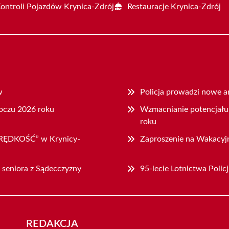
Kontroli Pojazdów Krynica-Zdrój
Restauracje Krynica-Zdrój
w
Policja prowadzi nowe a
roczu 2026 roku
Wzmacnianie potencjału 
roku
„PRĘDKOŚĆ” w Krynicy-
Zaproszenie na Wakacyjn
a seniora z Sądecczyzny
95-lecie Lotnictwa Poli
REDAKCJA