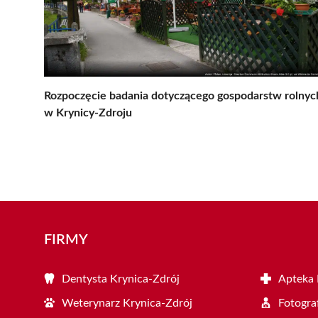
Rozpoczęcie badania dotyczącego gospodarstw rolnyc
w Krynicy-Zdroju
FIRMY
Dentysta Krynica-Zdrój
Apteka 
Weterynarz Krynica-Zdrój
Fotogra