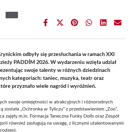
Share
Share
Share
Share
Share
Share
on
on
on
on
on
on
Facebook
X
Pinterest
WhatsApp
LinkedIn
Email
(Twitter)
rynickim odbyły się przesłuchania w ramach XXI
dzieży PADDİM 2026. W wydarzeniu wzięła udział
prezentując swoje talenty w różnych dziedzinach
nych kategoriach: taniec, muzyka, teatr oraz
które przyznało wiele nagród i wyróżnień.
ych swoje umiejętności w atrakcyjnych i różnorodnych
ą została „Ochronka w Tyliczu” z przedstawieniem „Zoo”,
ca zajęły m.in. Formacja Taneczna Funky Dolls oraz Zespół
gorii również zasługują na uwagę, z licznymi utalentowanymi
grodzeni.