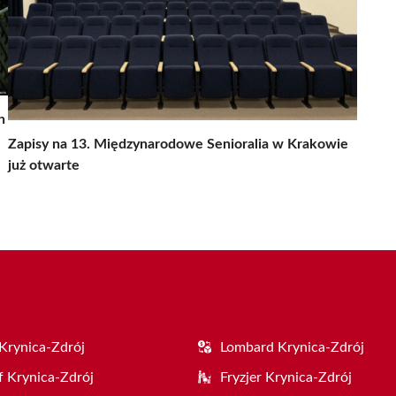
h
Zapisy na 13. Międzynarodowe Senioralia w Krakowie
już otwarte
Krynica-Zdrój
Lombard Krynica-Zdrój
f Krynica-Zdrój
Fryzjer Krynica-Zdrój