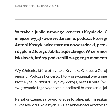
Data dodania:
14 lipca 2025 r.
W trakcie jubileuszowego koncertu Krynickiej 
miejsce wyjątkowe wydarzenie, podczas którego
Antoni Koszyk, wicestarosta nowosądecki, prze
i dyplom Złotego Jabłka Sądeckiego. W ceremoni
lokalnych, którzy podkreślili wagę tego momentu
Wyróżnienie, które otrzymała Krynicka Orkiestra Zdroj
regionu. Podczas koncertu, który przyciągnął wielu mies
Piotr Ryba, burmistrz Krynicy-Zdroju, oraz Danuta Św
świętowanie tego wydarzenia podkreśliło znaczenie, jak
Na zakończenie, zarówno władze lokalne, jak i mieszkań
sukcesów oraz kolejnych 150 lat aktywności artystyczn