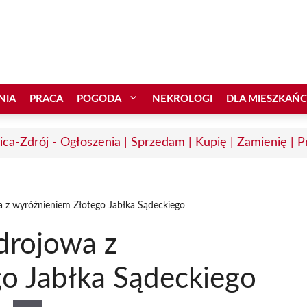
NIA
PRACA
POGODA
NEKROLOGI
DLA MIESZKAŃ
ica-Zdrój - Ogłoszenia | Sprzedam | Kupię | Zamienię | P
a z wyróżnieniem Złotego Jabłka Sądeckiego
drojowa z
o Jabłka Sądeckiego