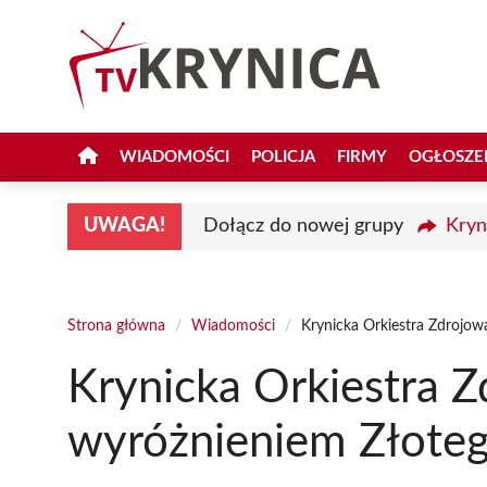
Przejdź
do
treści
WIADOMOŚCI
POLICJA
FIRMY
OGŁOSZE
UWAGA!
Dołącz do nowej grupy
Kryn
Strona główna
/
Wiadomości
/
Krynicka Orkiestra Zdrojow
Krynicka Orkiestra Z
wyróżnieniem Złoteg