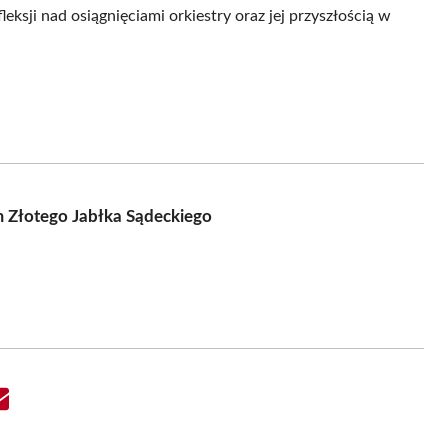
ksji nad osiągnięciami orkiestry oraz jej przyszłością w
m Złotego Jabłka Sądeckiego
Share
on
Email