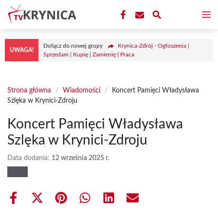
Przejdź
M
do
treści
Dołącz do nowej grupy
Krynica-Zdrój - Ogłoszenia |
UWAGA!
Sprzedam | Kupię | Zamienię | Praca
Strona główna
/
Wiadomości
/
Koncert Pamięci Władysława
Szlęka w Krynici-Zdroju
Koncert Pamięci Władysława
Szlęka w Krynici-Zdroju
Data dodania:
12 września 2025 r.
Share
Share
Share
Share
Share
Share
on
on
on
on
on
on
Facebook
X
Pinterest
WhatsApp
LinkedIn
Email