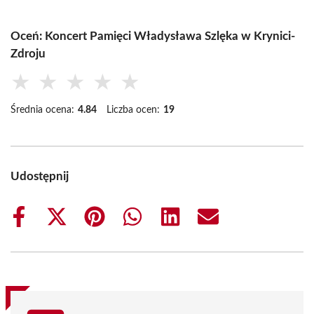
Oceń: Koncert Pamięci Władysława Szlęka w Krynici-
Zdroju
★
★
★
★
★
Średnia ocena:
4.84
Liczba ocen:
19
Udostępnij
Share
Share
Share
Share
Share
Share
on
on
on
on
on
on
Facebook
X
Pinterest
WhatsApp
LinkedIn
Email
(Twitter)