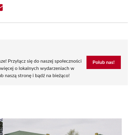
Share
on
Email
sze! Przyłącz się do naszej społeczności
Polub nas!
 więcej o lokalnych wydarzeniach w
ub naszą stronę i bądź na bieżąco!