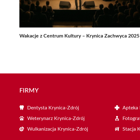
Wakacje z Centrum Kultury – Krynica Zachwyca 2025
FIRMY
Dentysta Krynica-Zdrój
Apteka 
Weterynarz Krynica-Zdrój
Fotogra
Wulkanizacja Krynica-Zdrój
Stacja 