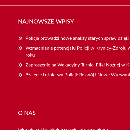
NAJNOWSZE WPISY
Policja prowadzi nowe analizy starych spraw dzięk
Wzmacnianie potencjału Policji w Krynicy-Zdroju
roku
Zaproszenie na Wakacyjny Turniej Piłki Nożnej w K
95-lecie Lotnictwa Policji: Rozwój i Nowe Wyzwan
O NAS
tvkrynica.pl to lokalny serwis informacyjny z