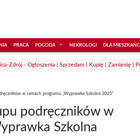
NIA
PRACA
POGODA
NEKROLOGI
DLA MIESZKAŃ
ica-Zdrój - Ogłoszenia | Sprzedam | Kupię | Zamienię | P
dręczników w ramach programu „Wyprawka Szkolna 2025”
upu podręczników w
yprawka Szkolna