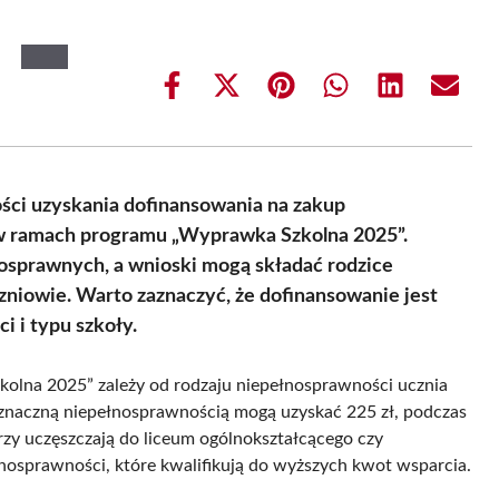
Share
Share
Share
Share
Share
Share
on
on
on
on
on
on
Facebook
X
Pinterest
WhatsApp
LinkedIn
Email
(Twitter)
ści uzyskania dofinansowania na zakup
w ramach programu „Wyprawka Szkolna 2025”.
nosprawnych, a wnioski mogą składać rodzice
zniowie. Warto zaznaczyć, że dofinansowanie jest
i i typu szkoły.
lna 2025” zależy od rodzaju niepełnosprawności ucznia
 znaczną niepełnosprawnością mogą uzyskać 225 zł, podczas
rzy uczęszczają do liceum ogólnokształcącego czy
łnosprawności, które kwalifikują do wyższych kwot wsparcia.