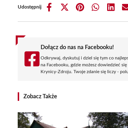
Udostępnij
Share
Share
Share
Share
Share
on
on
on
on
on
Facebook
X
Pinterest
WhatsApp
LinkedIn
(Twitter)
Dołącz do nas na Facebooku!
Odkrywaj, dyskutuj i dziel się tym co najlep
na Facebooku, gdzie możesz dowiedzieć się
Krynicy-Zdroju. Twoje zdanie się liczy - pol
Zobacz Także