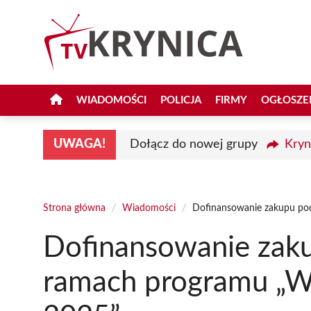
Przejdź
do
treści
WIADOMOŚCI
POLICJA
FIRMY
OGŁOSZE
UWAGA!
Dołącz do nowej grupy
Kryn
Strona główna
/
Wiadomości
/
Dofinansowanie zakupu po
Dofinansowanie zak
ramach programu „W