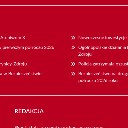
i Archiwom X
Nowoczesne inwestycje w
 w pierwszym półroczu 2026
Ogólnopolskie działani
Zdroju
rynicy-Zdroju
Policja zatrzymała oszus
ia w Bezpieczeństwie
Bezpieczeństwo na drog
półroczu 2026 roku
REDAKCJA
Skontaktuj się z nami przechodząc na stronę