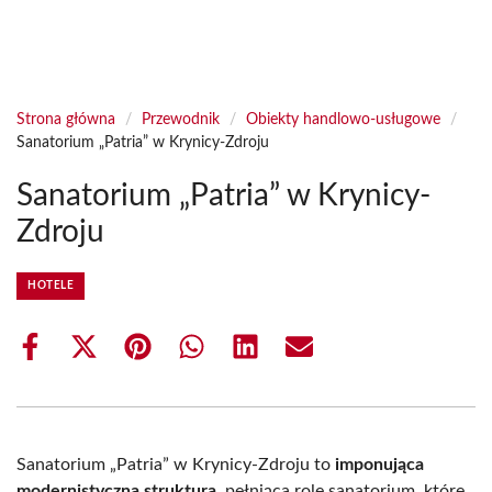
Strona główna
/
Przewodnik
/
Obiekty handlowo-usługowe
/
Sanatorium „Patria” w Krynicy-Zdroju
Sanatorium „Patria” w Krynicy-
Zdroju
HOTELE
Share
Share
Share
Share
Share
Share
on
on
on
on
on
on
Facebook
X
Pinterest
WhatsApp
LinkedIn
Email
(Twitter)
Sanatorium „Patria” w Krynicy-Zdroju to
imponująca
modernistyczna struktura
, pełniąca rolę sanatorium, które