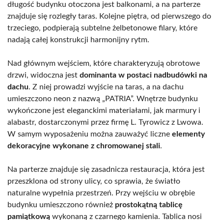
długość budynku otoczona jest balkonami, a na parterze
znajduje się rozległy taras. Kolejne piętra, od pierwszego do
trzeciego, podpierają subtelne żelbetonowe filary, które
nadają całej konstrukcji harmonijny rytm.
Nad głównym wejściem, które charakteryzują obrotowe
drzwi, widoczna jest
dominanta w postaci nadbudówki na
dachu
. Z niej prowadzi wyjście na taras, a na dachu
umieszczono neon z nazwą „PATRIA”. Wnętrze budynku
wykończone jest eleganckimi materiałami, jak marmury i
alabastr, dostarczonymi przez firmę L. Tyrowicz z Lwowa.
W samym wyposażeniu można zauważyć liczne
elementy
dekoracyjne wykonane z chromowanej stali
.
Na parterze znajduje się zasadnicza restauracja, która jest
przeszklona od strony ulicy, co sprawia, że światło
naturalne wypełnia przestrzeń. Przy wejściu w obrębie
budynku umieszczono również
prostokątną tablicę
pamiątkową
wykonaną z czarnego kamienia. Tablica nosi