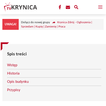
Przejdź
M
do
treści
Dołącz do nowej grupy
Krynica-Zdrój - Ogłoszenia |
UWAGA!
Sprzedam | Kupię | Zamienię | Praca
Spis treści
Wstęp
Historia
Opis budynku
Przypisy