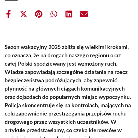
Share
Share
Share
Share
Share
Share
on
on
on
on
on
on
Facebook
X
Pinterest
WhatsApp
LinkedIn
Email
(Twitter)
Sezon wakacyjny 2025 zbliża się wielkimi krokami,
co oznacza, że na drogach naszego regionu oraz
całej Polski spodziewany jest wzmożony ruch.
Władze zapowiadają szczególne działania na rzecz
bezpieczeństwa podróżujących, aby zapewnić
płynność na głównych ciągach komunikacyjnych
oraz dojazdach do popularnych miejsc wypoczynku.
Policja skoncentruje się na kontrolach, mających na
celu zapewnienie przestrzegania przepisów ruchu
drogowego przez wszystkich uczestników. W
artykule przedstawiamy, co czeka kierowców w