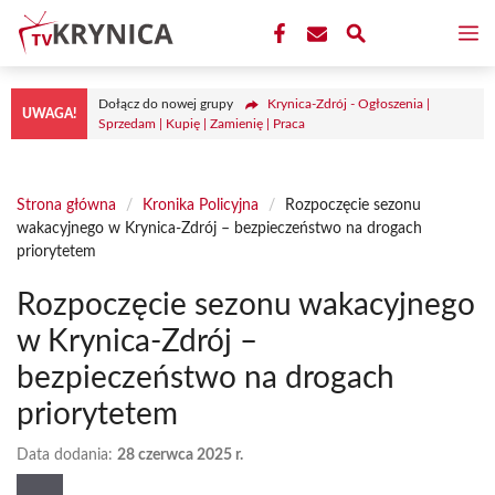
Przejdź
M
do
treści
Dołącz do nowej grupy
Krynica-Zdrój - Ogłoszenia |
UWAGA!
Sprzedam | Kupię | Zamienię | Praca
Strona główna
/
Kronika Policyjna
/
Rozpoczęcie sezonu
wakacyjnego w Krynica-Zdrój – bezpieczeństwo na drogach
priorytetem
Rozpoczęcie sezonu wakacyjnego
w Krynica-Zdrój –
bezpieczeństwo na drogach
priorytetem
Data dodania:
28 czerwca 2025 r.