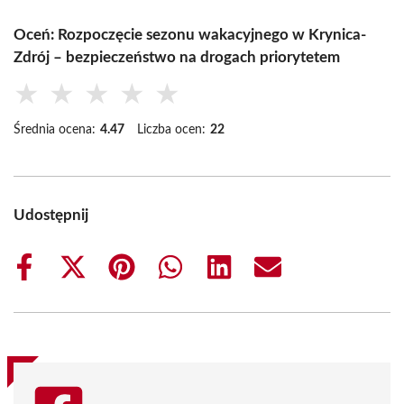
Oceń: Rozpoczęcie sezonu wakacyjnego w Krynica-
Zdrój – bezpieczeństwo na drogach priorytetem
★
★
★
★
★
Średnia ocena:
4.47
Liczba ocen:
22
Udostępnij
Share
Share
Share
Share
Share
Share
on
on
on
on
on
on
Facebook
X
Pinterest
WhatsApp
LinkedIn
Email
(Twitter)