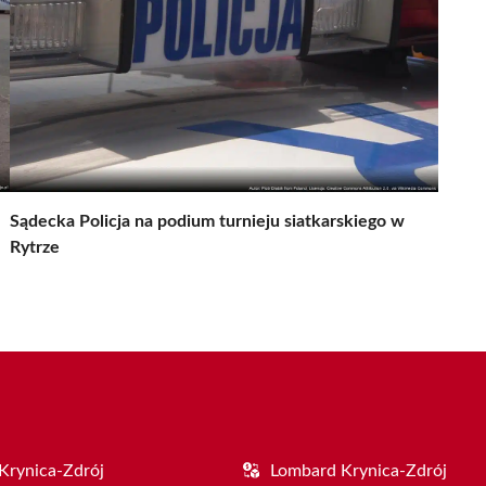
Sądecka Policja na podium turnieju siatkarskiego w
Rytrze
Krynica-Zdrój
Lombard Krynica-Zdrój