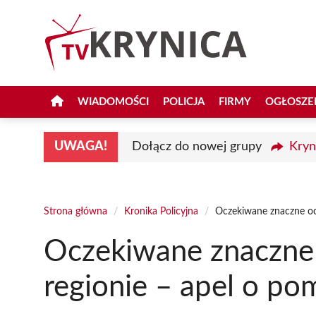
Przejdź
do
treści
WIADOMOŚCI
POLICJA
FIRMY
OGŁOSZE
UWAGA!
Dołącz do nowej grupy
Kryn
Strona główna
/
Kronika Policyjna
/
Oczekiwane znaczne oc
Oczekiwane znaczne
regionie – apel o po