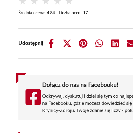
★
★
★
★
★
Średnia ocena:
4.84
Liczba ocen:
17
Udostępnij
Share
Share
Share
Share
Share
on
on
on
on
on
Facebook
X
Pinterest
WhatsApp
LinkedIn
(Twitter)
Dołącz do nas na Facebooku!
Odkrywaj, dyskutuj i dziel się tym co najlep
na Facebooku, gdzie możesz dowiedzieć się
Krynicy-Zdroju. Twoje zdanie się liczy - pol