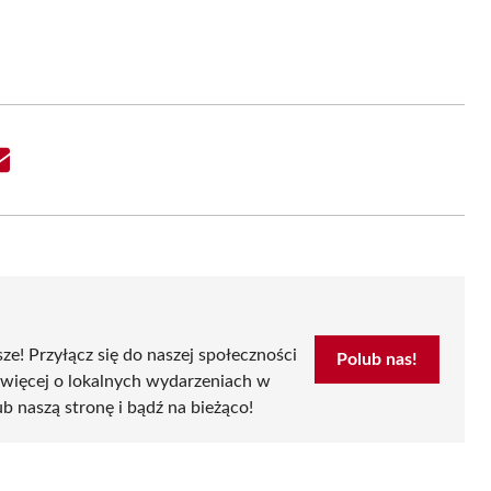
Share
on
Email
sze! Przyłącz się do naszej społeczności
Polub nas!
 więcej o lokalnych wydarzeniach w
ub naszą stronę i bądź na bieżąco!