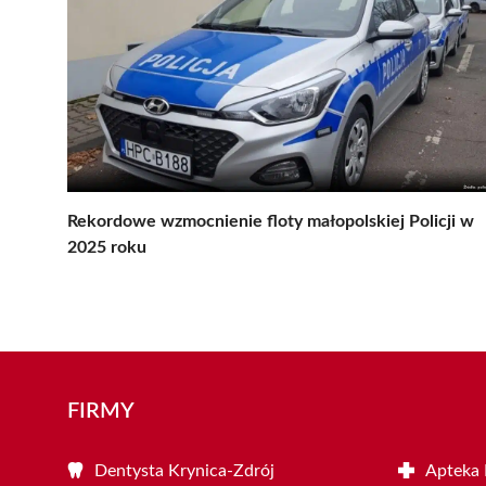
Rekordowe wzmocnienie floty małopolskiej Policji w
2025 roku
FIRMY
Dentysta Krynica-Zdrój
Apteka 