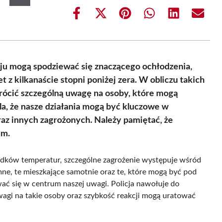
Share
Share
Share
Share
Share
Share
on
on
on
on
on
on
Facebook
X
Pinterest
WhatsApp
LinkedIn
Email
(Twitter)
ju mogą spodziewać się znaczącego ochłodzenia,
z kilkanaście stopni poniżej zera. W obliczu takich
rócić szczególną uwagę na osoby, które mogą
la, że nasze działania mogą być kluczowe w
az innych zagrożonych. Należy pamiętać, że
ym.
dków temperatur, szczególne zagrożenie występuje wśród
e, te mieszkające samotnie oraz te, które mogą być pod
ć się w centrum naszej uwagi. Policja nawołuje do
wagi na takie osoby oraz szybkość reakcji mogą uratować