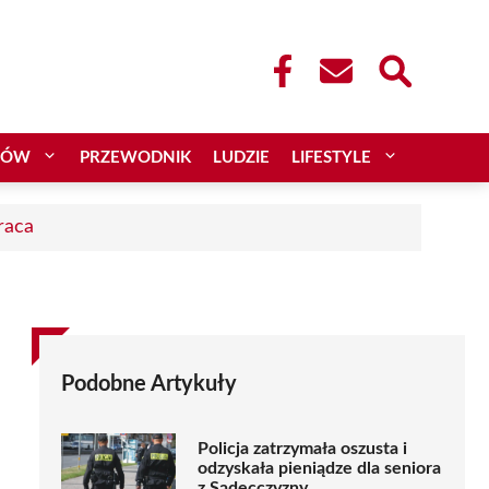
CÓW
PRZEWODNIK
LUDZIE
LIFESTYLE
raca
Podobne Artykuły
Policja zatrzymała oszusta i
odzyskała pieniądze dla seniora
z Sądecczyzny