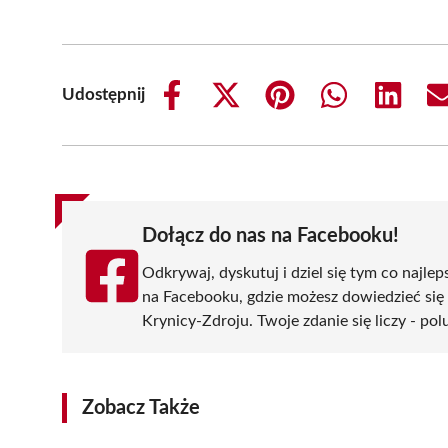
Udostępnij
Share
Share
Share
Share
Share
on
on
on
on
on
Facebook
X
Pinterest
WhatsApp
LinkedIn
(Twitter)
Dołącz do nas na Facebooku!
Odkrywaj, dyskutuj i dziel się tym co najlep
na Facebooku, gdzie możesz dowiedzieć się
Krynicy-Zdroju. Twoje zdanie się liczy - pol
Zobacz Także