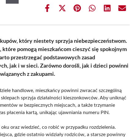
Share
Share
Share
Share
Share
Share
on
on
on
on
on
on
Facebook
X
Pinterest
WhatsApp
LinkedIn
Email
(Twitter)
kupów, który niestety sprzyja niebezpieczeństwom.
h, które pomogą mieszkańcom cieszyć się spokojnym
Warto przestrzegać podstawowych zasad
 jak i w sieci. Zarówno dorośli, jak i dzieci powinni
wiązanych z zakupami.
ziele handlowe, mieszkańcy powinni zwracać szczególną
 sklepach sprzyja działalności kieszonkowców. Aby uniknąć
umentów w bezpiecznych miejscach, a także trzymanie
zas płacenia kartą, unikając ujawniania numeru PIN.
a oku oraz wiedzieć, co robić w przypadku rozdzielenia.
iejsca, gdzie ostatnio widziały rodziców, a starsze powinny