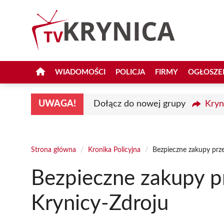
Przejdź
do
treści
WIADOMOŚCI
POLICJA
FIRMY
OGŁOSZE
UWAGA!
Dołącz do nowej grupy
Kryn
Strona główna
/
Kronika Policyjna
/
Bezpieczne zakupy prz
Bezpieczne zakupy p
Krynicy-Zdroju