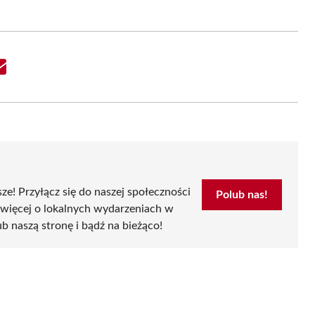
Share
on
Email
sze! Przyłącz się do naszej społeczności
Polub nas!
 więcej o lokalnych wydarzeniach w
ub naszą stronę i bądź na bieżąco!