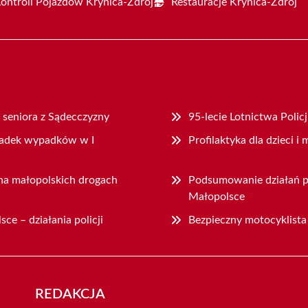
Kontroli Pojazdów Krynica-Zdrój
Restauracje Krynica-Zdrój
a seniora z Sądecczyzny
95-lecie Lotnictwa Poli
padek wypadków w I
Profilaktyka dla dzieci i
na małopolskich drogach
Podsumowanie działań p
Małopolsce
e – działania policji
Bezpieczny motocyklista 
REDAKCJA