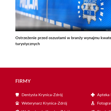
Ostrzeżenie przed oszustami w branży wynajmu kwat
turystycznych
FIRMY
Dentysta Krynica-Zdrój
Apteka 
Weterynarz Krynica-Zdrój
Fotogra