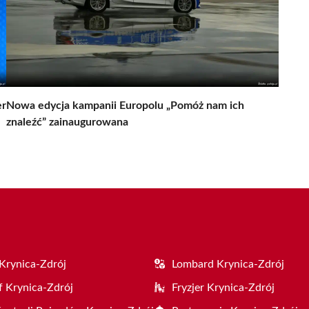
er
Nowa edycja kampanii Europolu „Pomóż nam ich
znaleźć” zainaugurowana
Krynica-Zdrój
Lombard Krynica-Zdrój
f Krynica-Zdrój
Fryzjer Krynica-Zdrój