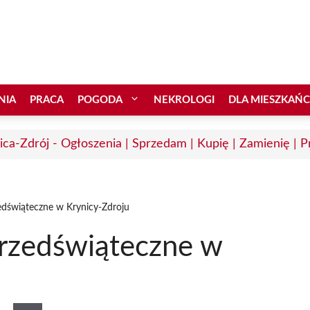
NIA
PRACA
POGODA
NEKROLOGI
DLA MIESZKAŃ
ica-Zdrój - Ogłoszenia | Sprzedam | Kupię | Zamienię | P
edświąteczne w Krynicy-Zdroju
rzedświąteczne w