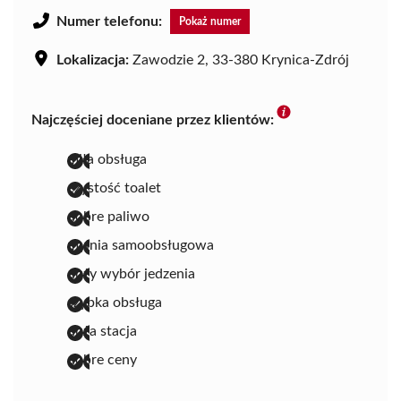
Numer telefonu:
Pokaż numer
Lokalizacja:
Zawodzie 2, 33-380 Krynica-Zdrój
Najczęściej doceniane przez klientów:
miła obsługa
czystość toalet
dobre paliwo
myjnia samoobsługowa
duży wybór jedzenia
szybka obsługa
duża stacja
dobre ceny