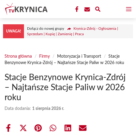
Przejdź
M
do
treści
Dołącz do nowej grupy
Krynica-Zdrój - Ogłoszenia |
UWAGA!
Sprzedam | Kupię | Zamienię | Praca
Strona główna
/
Firmy
/
Motoryzacja i Transport
/
Stacje
Benzynowe Krynica-Zdrój – Najtańsze Stacje Paliw w 2026 roku
Stacje Benzynowe Krynica-Zdrój
– Najtańsze Stacje Paliw w 2026
roku
Data dodania:
1 sierpnia 2026 r.
Share
Share
Share
Share
Share
Share
on
on
on
on
on
on