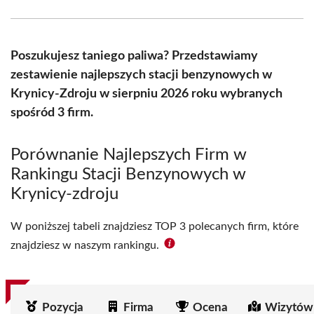
Facebook
X
Pinterest
WhatsApp
LinkedIn
Email
(Twitter)
Poszukujesz taniego paliwa? Przedstawiamy
zestawienie najlepszych stacji benzynowych w
Krynicy-Zdroju w sierpniu 2026 roku wybranych
spośród 3 firm.
Porównanie Najlepszych Firm w
Rankingu Stacji Benzynowych w
Krynicy-zdroju
W poniższej tabeli znajdziesz TOP 3 polecanych firm, które
znajdziesz w naszym rankingu.
Pozycja
Firma
Ocena
Wizytów