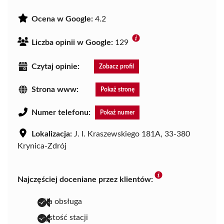
Ocena w Google:
4.2
Liczba opinii w Google:
129
Czytaj opinie:
Zobacz profil
Strona www:
Pokaż stronę
Numer telefonu:
Pokaż numer
Lokalizacja:
J. I. Kraszewskiego 181A, 33-380
Krynica-Zdrój
Najczęściej doceniane przez klientów:
miła obsługa
czystość stacji