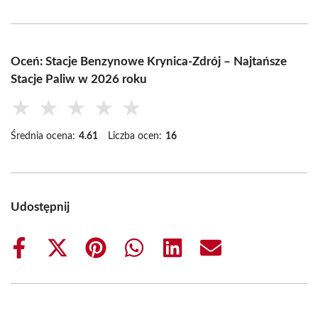
Oceń: Stacje Benzynowe Krynica-Zdrój – Najtańsze
Stacje Paliw w 2026 roku
★
★
★
★
★
Średnia ocena:
4.61
Liczba ocen:
16
Udostępnij
Share
Share
Share
Share
Share
Share
on
on
on
on
on
on
Facebook
X
Pinterest
WhatsApp
LinkedIn
Email
(Twitter)